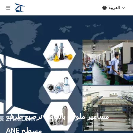
العربية
مسامير ملولبة بالكامل ترصيع طرف
مسطح ANE