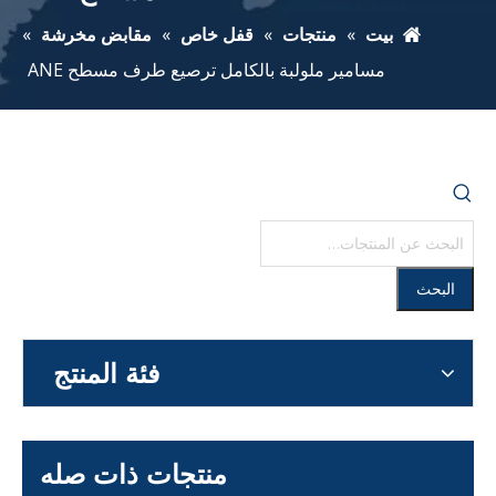
بيت
»
منتجات
»
قفل خاص
»
مقابض مخرشة
»
مسامير ملولبة بالكامل ترصيع طرف مسطح ANE
البحث
فئة المنتج
منتجات ذات صله