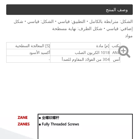
وصف المنتج
الشكل: مترابطة بالكامل • التطبيق: قياسي • الشكل: قياسي • شكل
إضافي: قياسي • شكل الطرف: نهاية مسطحة
مواد
يكتب
[م] مادة
[S] المعالجة السطحية
ANE
1018 الكربون الصلب
أكسيد الأسود
أنس
304 من الفولاذ المقاوم للصدأ
-