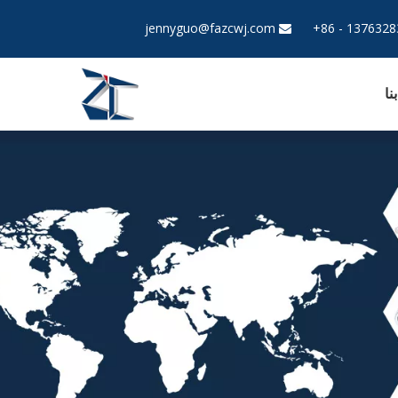
jennyguo@fazcwj.com

نا