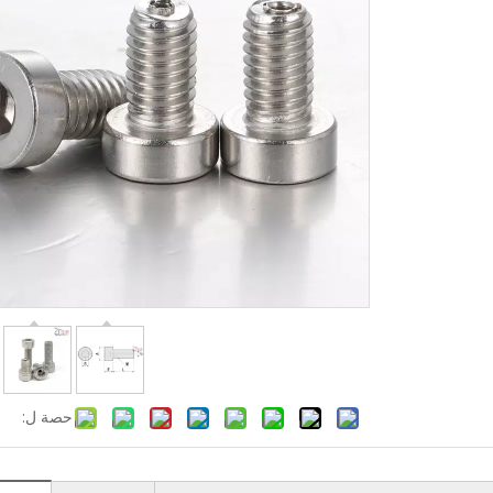
حصة ل: