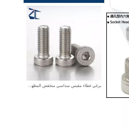
برغي ذو غطاء سداسي منخفض الحجم للغاية CBSTSR M2-M6
برغي غطاء مقبس سداسي منخفض المظهر M2 M12 CBS CBSST