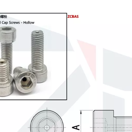
مسامير غطاء رأس مسدس ذات رأس منخفض للغاية CBSS CBSTS