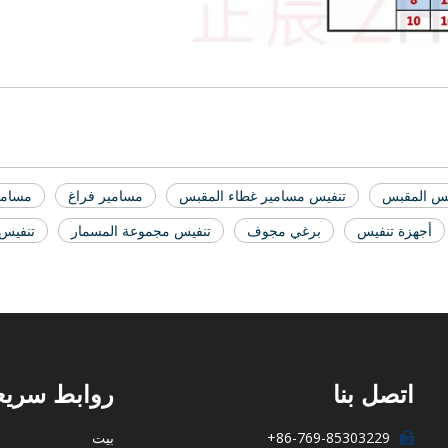
يس المقبس
تنفيس مسامير غطاء المقبس
مسامير فراغ
مسامي
أجهزة تنفيس
برغي مجوف
تنفيس مجموعة المسمار
تنفيس 
اتصل بنا
روابط سريع
86-769-85303229+
بيت
