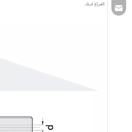
الفراغ لديك.
jennyguo@fazcw
برغي غطاء Torx ذو مستوى منخفض للغاية CBSTSE M2 M6
304 من الفولاذ المقاوم للصدأ مقاومًا منخفضًا من السداسي السداسي السداسي السحابات RSCBT4 M8