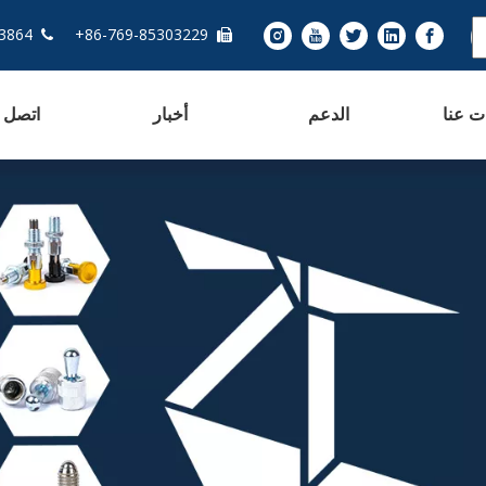
13763283864 - 86+
86-769-85303229+


ت عنا
الدعم
أخبار
اتصل ب