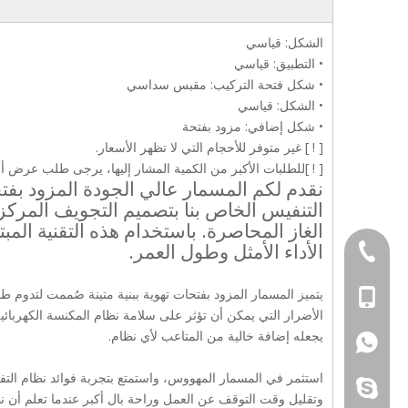
الشكل: قياسي
• التطبيق: قياسي
• شكل فتحة التركيب: مقبس سداسي
• الشكل: قياسي
• شكل إضافي: مزود بفتحة
[ ! ] غير متوفر للأحجام التي لا تظهر الأسعار.
[ ! ]للطلبات الأكبر من الكمية المشار إليها، يرجى طلب عرض أ
نقدم لكم المسمار عالي الجودة المزود بفت
التنفيس الخاص بنا بتصميم التجويف المرك
الغاز المحاصرة. باستخدام هذه التقنية المب
الأداء الأمثل وطول العمر.
+ 86-769-853032
يتميز المسمار المزود بفتحات تهوية ببنية متينة صُممت لتدوم ط
+86 - 137632838
الأضرار التي يمكن أن تؤثر على سلامة نظام المكنسة الكهربائي
يجعله إضافة خالية من المتاعب لأي نظام.
+86 - 137632838
استثمر في المسمار المهووس، واستمتع بتجربة فوائد نظام التفريغ
غالينا 910902
وتقليل وقت التوقف عن العمل وراحة بال أكبر عندما تعلم أن ن