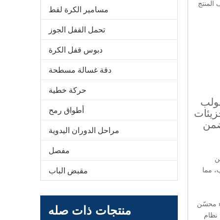
المنتج
مسامير الكرة لقط
تحمل القفل الجوز
دبوس قفل الكرة
دقة غسالة مسطحة
حركة خطية
لولب
أطواق رمح
زيئات
ضمن
مراحل الدوران اليدوية
مفصل
ن
، مما
مقبض الباب
ء محسّن
منتجات ذات صله
 نظام