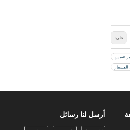
على:
ر تنفيس
المسمار
ة
أرسل لنا رسائل