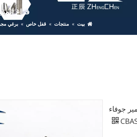
فراغ المقب
بيت
»
منتجات
»
قفل خاص
»
برغي مج
ير جوفاء
CBA