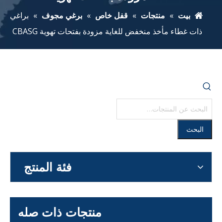
بيت
»
منتجات
»
قفل خاص
»
برغي مجوف
»
براغي
ذات غطاء مأخذ منخفض للغاية مزودة بفتحات تهوية CBASG
البحث
فئة المنتج
منتجات ذات صله