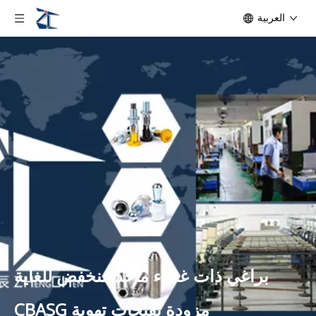
العربية
براغي ذات غطاء مأخذ منخفض للغاية
مزودة بفتحات تهوية CBASG