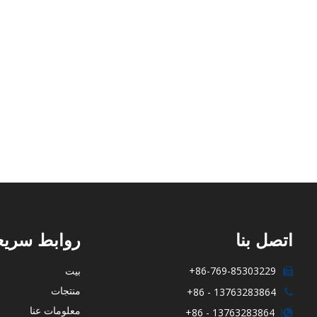
سلس الكرة نهاية بولت مسنن الكر
الترباس
اتصل بنا
روابط سريع
86-769-85303229+
بيت

منتجات
13763283864 - 86+

معلومات عنا
13763283864 - 86+

ا