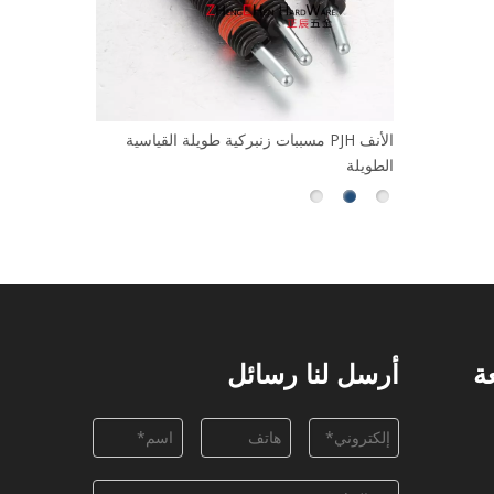
ة نهاية
مسببات زنبركية طويلة القياسية PJH الأنف
الطويلة
المضغوط PMXYSB
ة
أرسل لنا رسائل