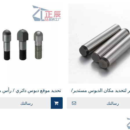
 لتحديد مكان الدبوس مستدير/
تحديد موقع دبوس دائري / رأس 
اسي ذو طرف كروي مستغل
رأس كروي مترابطة شانك JPQNBB
رسالتك
رسالتك
JPQTBB