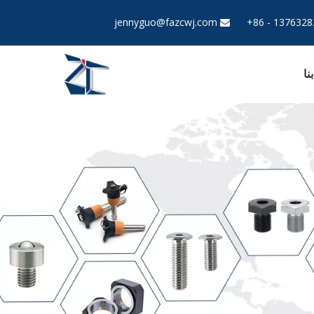
jennyguo@fazcwj.com

نا