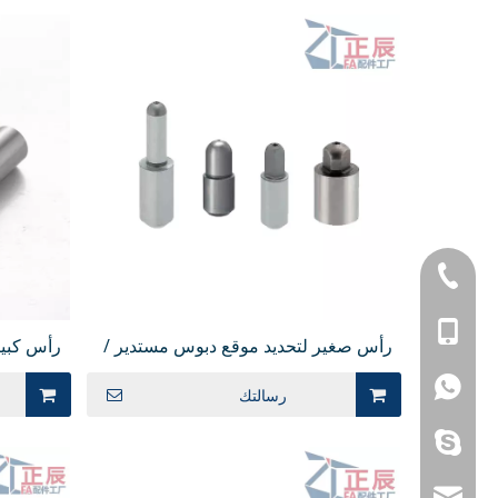
+ 86-769-853032
+86 - 137632838
رأس صغير لتحديد موقع دبوس مستدير /
رأس كبير
رأس ماسي كروي JPQSB
رأس م
+86 - 137632838
رسالتك
غالينا 910902
jennyguo@fazcw