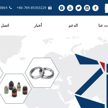
13763283864 - 86+
86-769-85303229+


ت عنا
الدعم
أخبار
اتصل ب