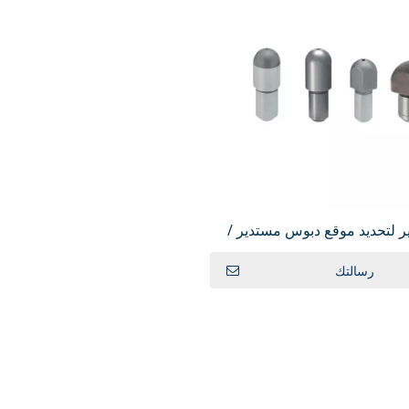
ر لتحديد موقع دبوس مستدير /
ماسي رأس كروي JPQB
رسالتك
GN817 مكبس الفهرسة المصغر نوع الإرجاع
وط PMXYSB