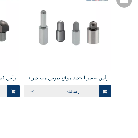
رأس صغير لتحديد موقع دبوس مستدير /
رأس كبي
رأس ماسي كروي JPQSB
رأس 
رسالتك
المضغ