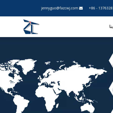
jennyguo@fazcwj.com

نا