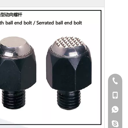
+ 86-769-853032
+86 - 137632838
+86 - 137632838
غالينا 910902