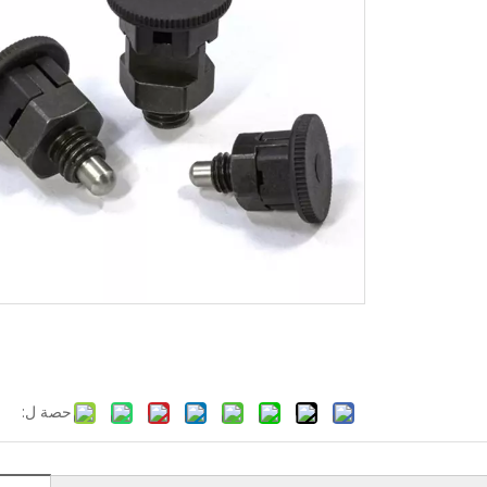
حصة ل: