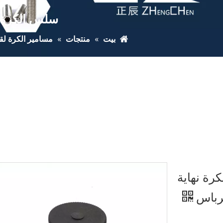
سلس الكرة ن
بيت
»
منتجات
»
مسامير الكرة ل
رة نهاية
ترباس