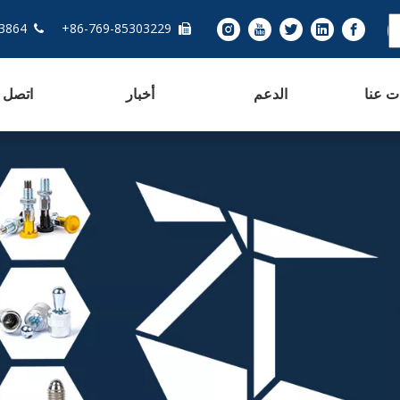
13763283864 - 86+
86-769-85303229+


ت عنا
الدعم
أخبار
اتصل ب