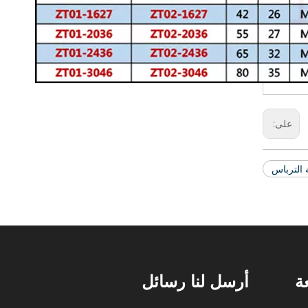
على:
 الترباس
ة
أرسل لنا رسائل