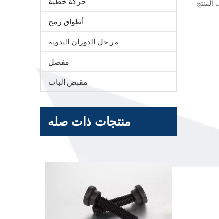
حركة خطية
المنتج
أطواق رمح
مراحل الدوران اليدوية
مفصل
مقبض الباب
منتجات ذات صله