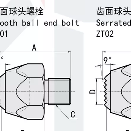
ضبط المسمار أرجوحة ZT60
نقطة دفع برأس كروي مسامير اليرق