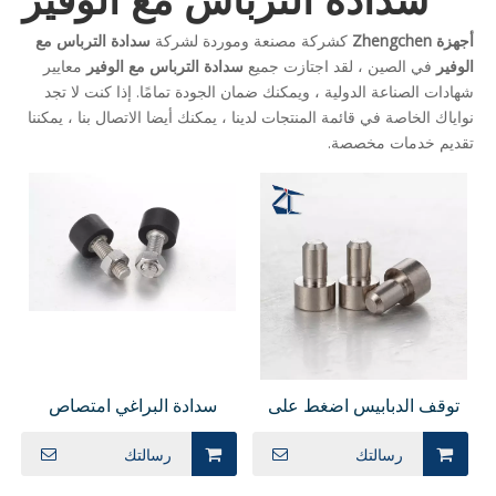
أجهزة Zhengchen
كشركة مصنعة وموردة لشركة
سدادة الترباس مع
الوفير
في الصين ، لقد اجتازت جميع
سدادة الترباس مع الوفير
معايير
شهادات الصناعة الدولية ، ويمكنك ضمان الجودة تمامًا. إذا كنت لا تجد
نواياك الخاصة في قائمة المنتجات لدينا ، يمكنك أيضا الاتصال بنا ، يمكننا
تقديم خدمات مخصصة.
توقف الدبابيس اضغط على
سدادة البراغي امتصاص
تناسب النوع STMH
الصدمات نوع سداسي رأس
رسالتك
رسالتك
SSTMH
المقبس UNSTH