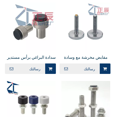
مقابض مخرشة مع وسادة
سدادة البراغي برأس مستدير
طرف NOOSP
مع مصد من اليوريثان
رسالتك
رسالتك
USTMH