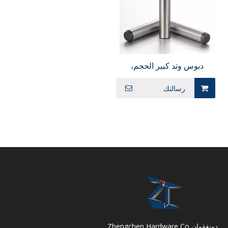
دبوس وتد كبير الحجم،
+0.010/+0.005 مم تسامح
رسالتك
القطر MS
دونغقوان Zhengchen Hardware Co.