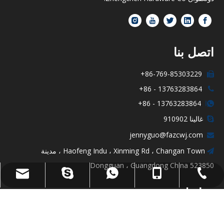
اتصل بنا
86-769-85303229+

13763283864 - 86+

13763283864 - 86+

ا
غالينا 910902

jennyguo@fazcwj.com

Haofeng Indu ، Xinming Rd ، Changan Town ، مدينة

Dongguan ، Guangdong China 523850
غالينا 910902
+86 - 13763283864
+86 - 13763283864
+ 86-769-85303229
jennyguo@fazcwj.com
روابط سريعة
أرسل لنا رسائل