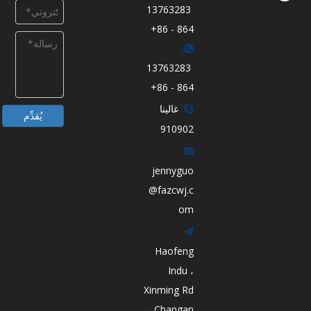
13763283
864 - 86+

ا
13763283
864 - 86+
غالينا

يُقدِّم
910902

jennyguo
@fazcwj.c
om

Haofeng
Indu ،
Xinming Rd
، Changan