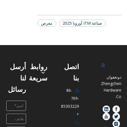
صناعة ITM أوروبا 2025
معرض
اتصل
روابط
أرسل
بنا
سريعة
لنا
دونغقوان
Zhengchen
رسائل
Hardware
86-

Co.
769-
85303229
+
