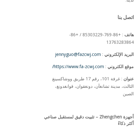
اتصل بنا
هاتف
: +86-769-85303229 / +86-
13763283864
البريد الإلكتروني
:
jennyguo@fazcwj.com
موقع الكتروني
:
https://www.fa-zcwj.com/
عنوان
: غرفة 101، رقم 17 طريق ووشاكسينغ
الثالث، مدينة تشانغآن، دونغقوان، قوانغدونغ،
الصين
أجهزة Zhengchen – تثبيت دقيق لمستقبل صناعي
أكثر ذكاءً